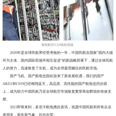
春秋航空A320装机现场
2020
年是全球民航界经受考验的一年，中国民航在国家
“
国内大循
环为主体、国内国际双循环相互促进
”
的新战略部署下，通过全体民航
人的努力，迅速恢复了生机，成为全球最受瞩目的民航市场。
国产飞机、国产航电也因此迎来了新发展机遇，我们的国产
ARJ21
和
C919
已经翱翔蓝天，高品质、高性能的国产航电也同步跟
上，
成
为助力中国民航乃至全球航空市场恢复繁荣再创辉煌的有效支
撑。
2021
即将来到，多尼卡航电携此喜讯，祝愿中国民航和所有从业
者朋友，新年新气象，欣欣向荣。