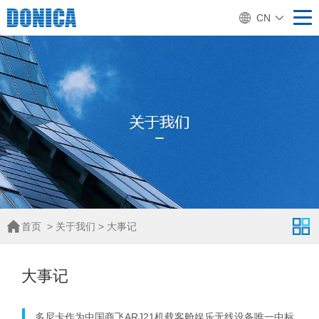
CN
首页
>
关于我们
>
大事记
大事记
多尼卡作为中国商飞ARJ21机载客舱娱乐无线设备唯一中标